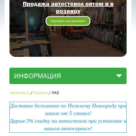
Продажа автостекол оптом и в
Отправить заявку
розницу
Отправить
Смотреть ассортимент
ИНФОРМАЦИЯ
Автостекло
/
Каталог
/
УАЗ
Доставка бесплатно по Нижнему Новгороду при
заказе от 5 стекол!
Дарим 5% скидку на автостекла при установке в
нашем автосервисе!