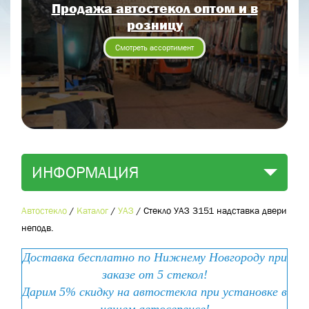
Продажа автостекол оптом и в
Отправить заявку
розницу
Отправить
Смотреть ассортимент
ИНФОРМАЦИЯ
Автостекло
/
Каталог
/
УАЗ
/
Стекло УАЗ 3151 надставка двери
неподв.
Доставка бесплатно по Нижнему Новгороду при
заказе от 5 стекол!
Дарим 5% скидку на автостекла при установке в