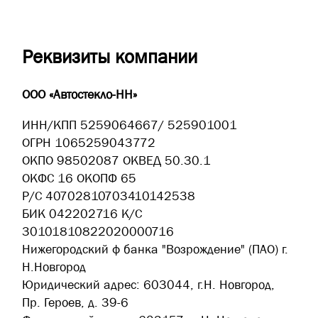
Реквизиты компании
ООО «Автостекло-НН»
ИНН/КПП 5259064667/ 525901001
ОГРН 1065259043772
ОКПО 98502087 ОКВЕД 50.30.1
ОКФС 16 ОКОПФ 65
Р/С 40702810703410142538
БИК 042202716 К/С
30101810822020000716
Нижегородский ф банка "Возрождение" (ПАО) г.
Н.Новгород
Юридический адрес: 603044, г.Н. Новгород,
Пр. Героев, д. 39-6