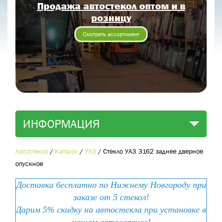
Продажа автостекол оптом и в
Отправить заявку
розницу
Отправить
Смотреть ассортимент
ИНФОРМАЦИЯ
Автостекло
/
Каталог
/
УАЗ
/
Стекло УАЗ 3162 заднее дверное
опускное
Доставка бесплатно по Нижнему Новгороду при
заказе от 5 стекол!
Дарим 5% скидку на автостекла при установке в