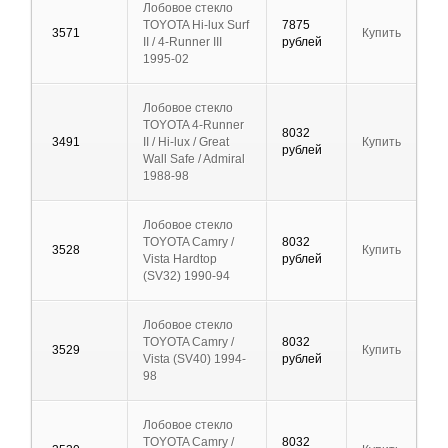
Лобовое стекло
TOYOTA Hi-lux Surf
7875
3571
Купить
II / 4-Runner III
рублей
1995-02
Лобовое стекло
TOYOTA 4-Runner
8032
3491
II / Hi-lux / Great
Купить
рублей
Wall Safe / Admiral
1988-98
Лобовое стекло
TOYOTA Camry /
8032
3528
Купить
Vista Hardtop
рублей
(SV32) 1990-94
Лобовое стекло
TOYOTA Camry /
8032
3529
Купить
Vista (SV40) 1994-
рублей
98
Лобовое стекло
TOYOTA Camry /
8032