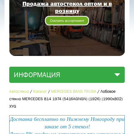
Продажа автостекол оптом и в
Отправить заявку
розницу
Отправить
Смотреть ассортимент
ИНФОРМАЦИЯ
Автостекло
/
Каталог
/
MERCEDES BANS TRUSK
/
Лобовое
стекло MERCEDES 814 1974 (5416AGNGN) (1926) (1990х802)
XYG
Доставка бесплатно по Нижнему Новгороду при
заказе от 5 стекол!