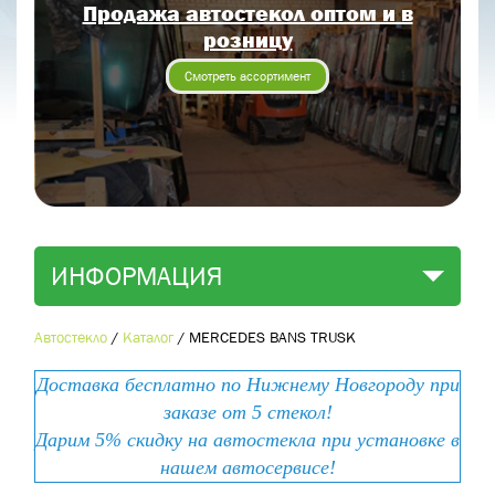
Продажа автостекол оптом и в
Отправить заявку
розницу
Отправить
Смотреть ассортимент
ИНФОРМАЦИЯ
Автостекло
/
Каталог
/
MERCEDES BANS TRUSK
Доставка бесплатно по Нижнему Новгороду при
заказе от 5 стекол!
Дарим 5% скидку на автостекла при установке в
нашем автосервисе!