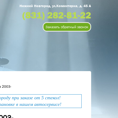
Нижний Новгород, ул.Коминтерна, д. 45 А
(831) 282-81-22
Заказать обратный звонок
a 2003-
оду при заказе от 5 стекол!
тановке в нашем автосервисе!
003-