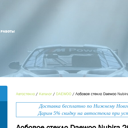
Й РАБОТЫ
Оформить заказ
Оставьте номер телефона и мы Вам
Наименование товара
*
перезвоним!
Ваше имя
*
Контактный телефон
*
Автостекло
/
Каталог
/
DAEWOO
/
Лобовое стекло Daewoo Nubir
Номер телефона
*
Доставка бесплатно по Нижнему Новгор
E-mail
Дарим 5% скидку на автостекла при ус
Лобовое стекло Daewoo Nubira 2
Ваше сообщение
*