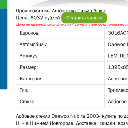
Производитель:
Автостекла Стекло-Люкс
Цена:
8032 рублей
Оставить заявку
Цена не является окончательной! Точную стоимость узнавайте по
Еврокод:
3016AG
Автомобиль:
Daewoo 
Артикул:
LEM-TIL
Размер:
1395х8
Категория:
Легковы
Тип:
Триплекс
Стекло:
Лобовое
Лобовое стекло Daewoo Nubira 2003- купить по д
НН» в Нижнем Новгороде. Доставка, скидки, воз