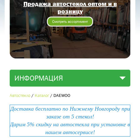
Продажа автостекол оптом и в
Отправить заявку
розницу
Отправить
Смотреть ассортимент
ИНФОРМАЦИЯ
Автостекло
/
Каталог
/
DAEWOO
Доставка бесплатно по Нижнему Новгороду при
заказе от 5 стекол!
Дарим 5% скидку на автостекла при установке в
нашем автосервисе!