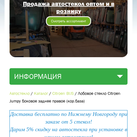
Продажа автостекол оптом и в
Отправить заявку
розницу
Отправить
Смотреть ассортимент
ИНФОРМАЦИЯ
Автостекло
/
Каталог
/
Citroen BUS
/
Лобовое стекло Citroen
Jumpy боковое заднее правое (кор.база)
Доставка бесплатно по Нижнему Новгороду при
заказе от 5 стекол!
Дарим 5% скидку на автостекла при установке в