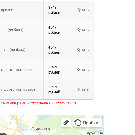
3748
е правое
Купить
рублей
4347
вое (дл.база)
Купить
рублей
4347
авое (дл.база)
Купить
рублей
11970
 с форточкой левое
Купить
рублей
11970
 с форточкой правое
Купить
рублей
 телефону или через онлайн-консультанта.