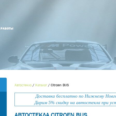
Й РАБОТЫ
Оформить заказ
Оставьте номер телефона и мы Вам
Наименование товара
*
перезвоним!
Ваше имя
*
Контактный телефон
*
Автостекло
/
Каталог
/
Citroen BUS
Номер телефона
*
Доставка бесплатно по Нижнему Новгор
E-mail
Дарим 5% скидку на автостекла при ус
АВТОСТЕКЛА CITROEN BUS
Ваше сообщение
*