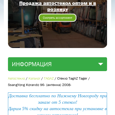
Продажа автостекол оптом и в
Отправить заявку
розницу
Отправить
Смотреть ассортимент
ИНФОРМАЦИЯ
Автостекло
/
Каталог
/
TAGAZ
/
Стекло TagAZ Tager /
SsangYong Korando 96- (антенна) 2008-
Доставка бесплатно по Нижнему Новгороду при
заказе от 5 стекол!
Дарим 5% скидку на автостекла при установке в