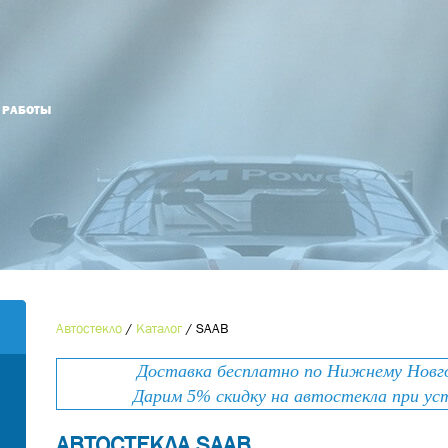
Й РАБОТЫ
Оформить заказ
Оставьте номер телефона и мы Вам
Наименование товара
*
перезвоним!
Ваше имя
*
Контактный телефон
*
Автостекло
/
Каталог
/
SAAB
Номер телефона
*
Доставка бесплатно по Нижнему Новгор
E-mail
Дарим 5% скидку на автостекла при ус
АВТОСТЕКЛА SAAB
Ваше сообщение
*