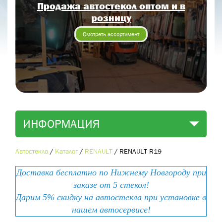
Продажа автостекол оптом и в
Отправить заявку
розницу
Отправить
Смотреть ассортимент
ИНФОРМАЦИЯ
Автостекло
/
Каталог
/
RENAULT
/
RENAULT R19
Доставка бесплатно по Нижнему Новгороду при
заказе от 5 стекол!
Дарим 5% скидку на автостекла при установке в
нашем автосервисе!