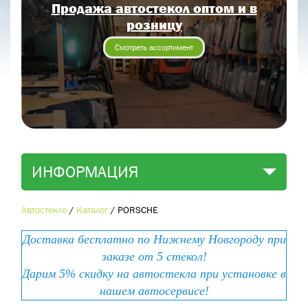
Продажа автостекол оптом и в
Отправить заявку
розницу
Отправить
Смотреть ассортимент
ИНФОРМАЦИЯ
Автостекло
/
Каталог
/
PORSCHE
Доставка бесплатно по Нижнему Новгороду при
заказе от 5 стекол!
Дарим 5% скидку на автостекла при установке в
нашем автосервисе!