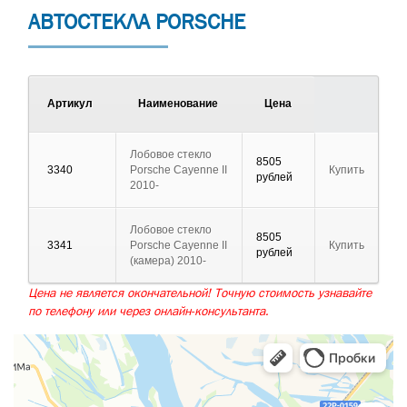
АВТОСТЕКЛА PORSCHE
Артикул
Наименование
Цена
Лобовое стекло
8505
3340
Porsche Cayenne II
Купить
рублей
2010-
Лобовое стекло
8505
3341
Porsche Cayenne II
Купить
рублей
(камера) 2010-
Цена не является окончательной! Точную стоимость узнавайте
по телефону или через онлайн-консультанта.