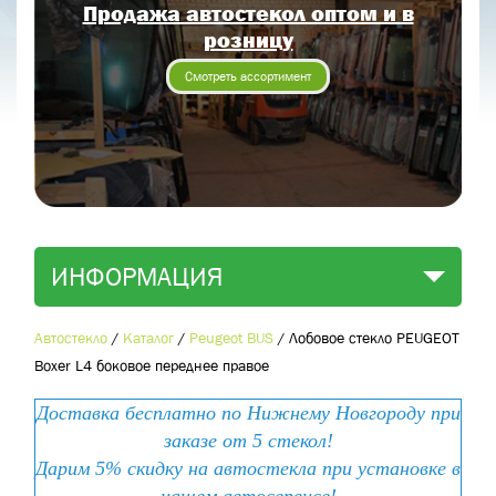
Продажа автостекол оптом и в
Отправить заявку
розницу
Отправить
Смотреть ассортимент
ИНФОРМАЦИЯ
Автостекло
/
Каталог
/
Peugeot BUS
/
Лобовое стекло PEUGEOT
Boxer L4 боковое переднее правое
Доставка бесплатно по Нижнему Новгороду при
заказе от 5 стекол!
Дарим 5% скидку на автостекла при установке в