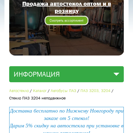
Продажа автостекол оптом и в
Отправить заявку
розницу
Отправить
Смотреть ассортимент
ИНФОРМАЦИЯ
Автостекло
/
Каталог
/
Автобусы ПАЗ
/
ПАЗ 3203, 3204
/
Стекло ПАЗ 3204 неподвижное
Доставка бесплатно по Нижнему Новгороду при
заказе от 5 стекол!
Дарим 5% скидку на автостекла при установке в