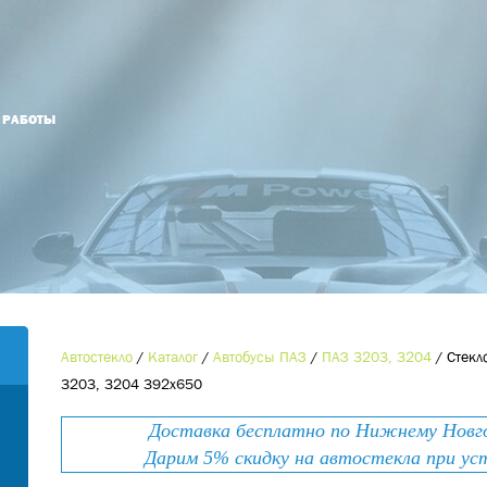
Й РАБОТЫ
Оформить заказ
Оставьте номер телефона и мы Вам
Наименование товара
*
перезвоним!
Ваше имя
*
Контактный телефон
*
Автостекло
/
Каталог
/
Автобусы ПАЗ
/
ПАЗ 3203, 3204
/
Стекл
3203, 3204 392х650
Номер телефона
*
E-mail
Доставка бесплатно по Нижнему Новгор
Дарим 5% скидку на автостекла при ус
Ваше сообщение
*