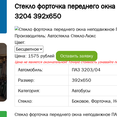
Стекло форточка переднего окна
С установкой
Согласен на обработку персональных
3204 392х650
данных
Отправить заявку
Отправить
Производитель:
Автостекла Стекло-Люкс
Цвет:
Цена:
1575 рублей
Оставить заявку
Цена не является окончательной! Точную стоимость узнавайте по
Автомобиль:
ПАЗ 3203/04
Размер:
392х650
Категория:
Автобусы
Стекло:
Боковое, Форточка, 
Стекло форточка переднего окна неподвижное П