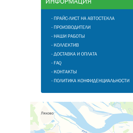
ИНФОРМАЦИЯ
-
ПРАЙС-ЛИСТ НА АВТОСТЕКЛА
-
ПРОИЗВОДИТЕЛИ
-
НАШИ РАБОТЫ
-
КОЛЛЕКТИВ
-
ДОСТАВКА И ОПЛАТА
-
FAQ
-
КОНТАКТЫ
-
ПОЛИТИКА КОНФИДЕНЦИАЛЬНОСТИ