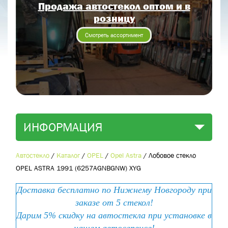
Продажа автостекол оптом и в
Отправить заявку
розницу
Отправить
Смотреть ассортимент
ИНФОРМАЦИЯ
Автостекло
/
Каталог
/
OPEL
/
Opel Astra
/
Лобовое стекло
OPEL ASTRA 1991 (6257AGNBGNW) XYG
Доставка бесплатно по Нижнему Новгороду при
заказе от 5 стекол!
Дарим 5% скидку на автостекла при установке в