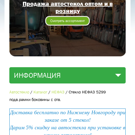
Продажа автостекол оптом и в
Отправить заявку
розницу
Отправить
Смотреть ассортимент
ИНФОРМАЦИЯ
Автостекло
/
Каталог
/
НЕФАЗ
/
Стекло НЕФАЗ 5299
подв.рамки боковины с отв.
Доставка бесплатно по Нижнему Новгороду при
заказе от 5 стекол!
Дарим 5% скидку на автостекла при установке в