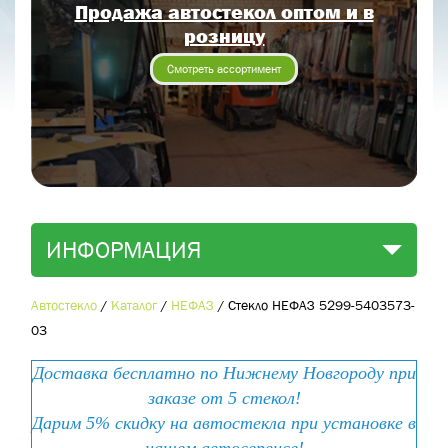
Продажа автостекол оптом и в
Отправить заявку
розницу
Отправить
Смотреть ассортимент
ИНФОРМАЦИЯ
Автостекло
/
Каталог
/
НЕФАЗ
/
Стекло НЕФАЗ 5299-5403573-
03
Доставка бесплатно по Нижнему Новгороду при
заказе от 5 стекол!
Дарим 5% скидку на автостекла при установке в