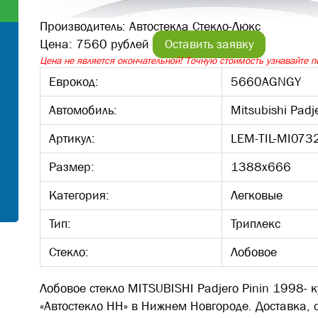
Производитель:
Автостекла Стекло-Люкс
Цена:
7560 рублей
Оставить заявку
Цена не является окончательной! Точную стоимость узнавайте по
Еврокод:
5660AGNGY
Автомобиль:
Mitsubishi Padj
Артикул:
LEM-TIL-MI073
Размер:
1388х666
Категория:
Легковые
Тип:
Триплекс
Стекло:
Лобовое
Лобовое стекло MITSUBISHI Padjero Pinin 1998- 
«Автостекло НН» в Нижнем Новгороде. Доставка, 