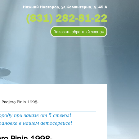
Нижний Новгород, ул.Коминтерна, д. 45 А
(831) 282-81-22
Заказать обратный звонок
 Padjero Pinin 1998-
оду при заказе от 5 стекол!
тановке в нашем автосервисе!
ro Pinin 1998-