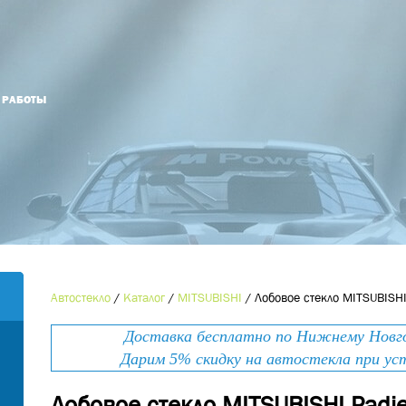
Й РАБОТЫ
Оформить заказ
Оставьте номер телефона и мы Вам
Наименование товара
*
перезвоним!
Ваше имя
*
Контактный телефон
*
Автостекло
/
Каталог
/
MITSUBISHI
/
Лобовое стекло MITSUBISHI
Номер телефона
*
Доставка бесплатно по Нижнему Новгор
E-mail
Дарим 5% скидку на автостекла при ус
Лобовое стекло MITSUBISHI Padje
Ваше сообщение
*