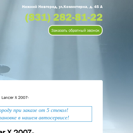
Нижний Новгород, ул.Коминтерна, д. 45 А
(831) 282-81-22
Заказать обратный звонок
 Lancer X 2007-
оду при заказе от 5 стекол!
тановке в нашем автосервисе!
er X 2007-