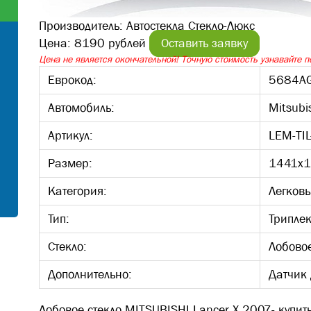
Производитель:
Автостекла Стекло-Люкс
Цена:
8190 рублей
Оставить заявку
Цена не является окончательной! Точную стоимость узнавайте по
Еврокод:
5684A
Автомобиль:
Mitsubi
Артикул:
LEM-TI
Размер:
1441х
Категория:
Легков
Тип:
Трипле
Стекло:
Лобово
Дополнительно:
Датчик
Лобовое стекло MITSUBISHI Lancer X 2007- купит