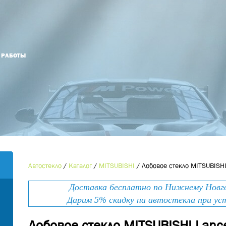
Й РАБОТЫ
Оформить заказ
Оставьте номер телефона и мы Вам
Наименование товара
*
перезвоним!
Ваше имя
*
Контактный телефон
*
Автостекло
/
Каталог
/
MITSUBISHI
/
Лобовое стекло MITSUBISHI
Номер телефона
*
Доставка бесплатно по Нижнему Новгор
E-mail
Дарим 5% скидку на автостекла при ус
Лобовое стекло MITSUBISHI Lanc
Ваше сообщение
*