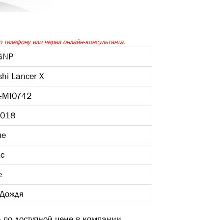
 телефону или через онлайн-консультанта.
GNP
shi Lancer X
L-MI0742
1018
ые
кс
е
 Дождя
ь по доступной цене в компании