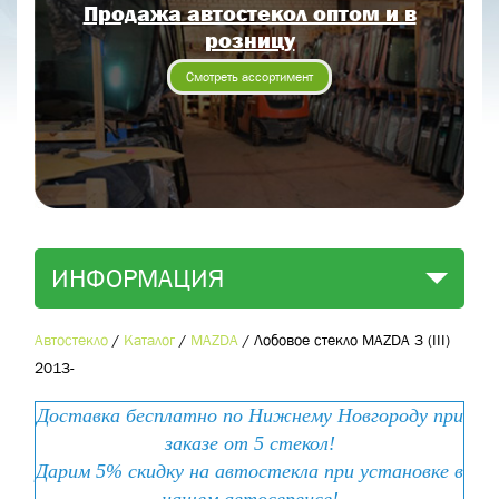
Продажа автостекол оптом и в
Отправить заявку
розницу
Отправить
Смотреть ассортимент
ИНФОРМАЦИЯ
Автостекло
/
Каталог
/
MAZDA
/
Лобовое стекло MAZDA 3 (III)
2013-
Доставка бесплатно по Нижнему Новгороду при
заказе от 5 стекол!
Дарим 5% скидку на автостекла при установке в