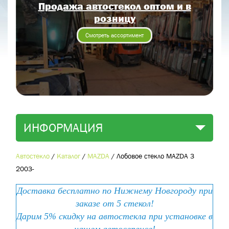
Продажа автостекол оптом и в
Отправить заявку
розницу
Отправить
Смотреть ассортимент
ИНФОРМАЦИЯ
Автостекло
/
Каталог
/
MAZDA
/
Лобовое стекло MAZDA 3
2003-
Доставка бесплатно по Нижнему Новгороду при
заказе от 5 стекол!
Дарим 5% скидку на автостекла при установке в