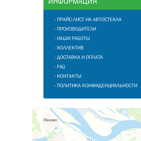
ИНФОРМАЦИЯ
-
ПРАЙС-ЛИСТ НА АВТОСТЕКЛА
-
ПРОИЗВОДИТЕЛИ
-
НАШИ РАБОТЫ
-
КОЛЛЕКТИВ
-
ДОСТАВКА И ОПЛАТА
-
FAQ
-
КОНТАКТЫ
-
ПОЛИТИКА КОНФИДЕНЦИАЛЬНОСТИ