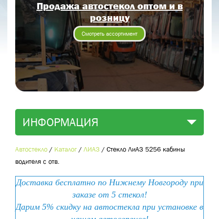
Продажа автостекол оптом и в
Отправить заявку
розницу
Отправить
Смотреть ассортимент
ИНФОРМАЦИЯ
Автостекло
/
Каталог
/
ЛИАЗ
/
Стекло ЛиАЗ 5256 кабины
водителя с отв.
Доставка бесплатно по Нижнему Новгороду при
заказе от 5 стекол!
Дарим 5% скидку на автостекла при установке в