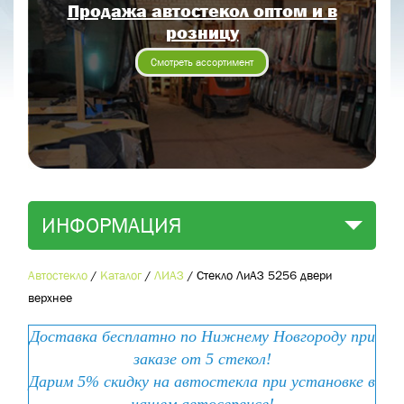
Продажа автостекол оптом и в
Отправить заявку
розницу
Отправить
Смотреть ассортимент
ИНФОРМАЦИЯ
Автостекло
/
Каталог
/
ЛИАЗ
/
Стекло ЛиАЗ 5256 двери
верхнее
Доставка бесплатно по Нижнему Новгороду при
заказе от 5 стекол!
Дарим 5% скидку на автостекла при установке в