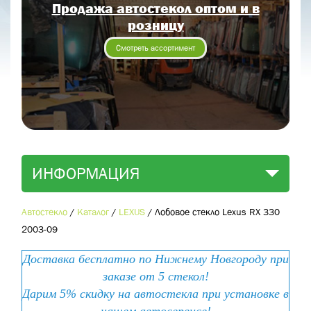
Продажа автостекол оптом и в
Отправить заявку
розницу
Отправить
Смотреть ассортимент
ИНФОРМАЦИЯ
Автостекло
/
Каталог
/
LEXUS
/
Лобовое стекло Lexus RX 330
2003-09
Доставка бесплатно по Нижнему Новгороду при
заказе от 5 стекол!
Дарим 5% скидку на автостекла при установке в