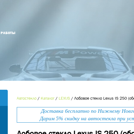
Й РАБОТЫ
Оформить заказ
Оставьте номер телефона и мы Вам
Наименование товара
*
перезвоним!
Ваше имя
*
Контактный телефон
*
Автостекло
/
Каталог
/
LEXUS
/
Лобовое стекло Lexus IS 250 (об
Номер телефона
*
Доставка бесплатно по Нижнему Новгор
E-mail
Дарим 5% скидку на автостекла при ус
Лобовое стекло Lexus IS 250 (об
Ваше сообщение
*