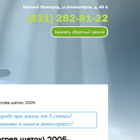
Нижний Новгород, ул.Коминтерна, д. 45 А
(831) 282-81-22
Заказать обратный звонок
огрев щеток) 2005-
оду при заказе от 5 стекол!
тановке в нашем автосервисе!
огрев щеток) 2005-