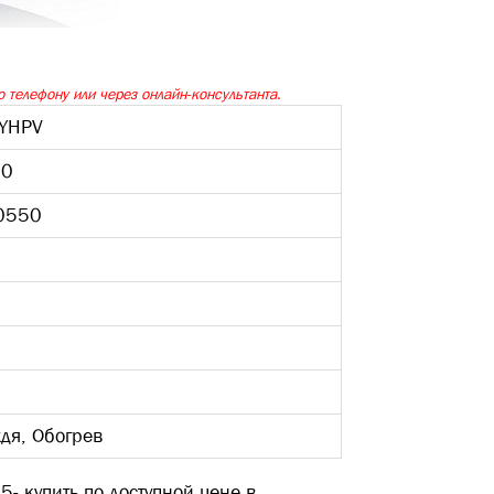
 телефону или через онлайн-консультанта.
YHPV
50
S0550
дя, Обогрев
5- купить по доступной цене в