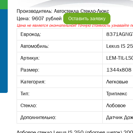
Производитель:
Автостекла Стекло-Люкс
Цена:
9607 рублей
Оставить заявку
Цена не является окончательной! Точную стоимость узнавайте по
Еврокод:
8371AGNG
Автомобиль:
Lexus IS 2
Артикул:
LEM-TIL-L
Размер:
1344х808
Категория:
Легковые
Тип:
Триплекс
Стекло:
Лобовое
Дополнительно:
Датчик Дож
Лобовое стекло Lexus IS 250 (обогрев щеток) 200