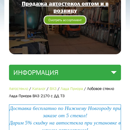
Продажа автостекол оптом и в
Отправить заявку
розницу
Отправить
Смотреть ассортимент
ИНФОРМАЦИЯ
Автостекло
/
Каталог
/
ВАЗ
/
Лада Приора
/
Лобовое стекло
Лада Приора ВАЗ 2170 с ДД ТЗ
Доставка бесплатно по Нижнему Новгороду при
заказе от 5 стекол!
Дарим 5% скидку на автостекла при установке в