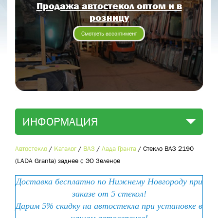
Продажа автостекол оптом и в
Отправить заявку
розницу
Отправить
Смотреть ассортимент
ИНФОРМАЦИЯ
Автостекло
/
Каталог
/
ВАЗ
/
Лада Гранта
/
Стекло ВАЗ 2190
(LADA Granta) заднее с ЭО Зеленое
Доставка бесплатно по Нижнему Новгороду при
заказе от 5 стекол!
Дарим 5% скидку на автостекла при установке в