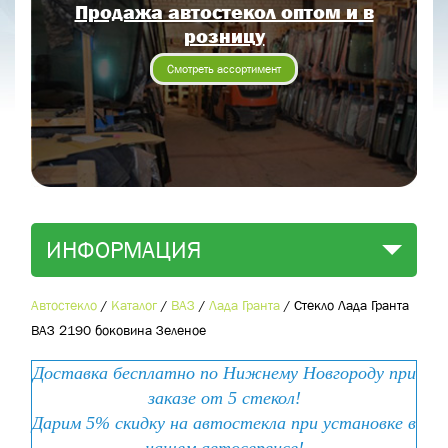
Продажа автостекол оптом и в
Отправить заявку
розницу
Отправить
Смотреть ассортимент
ИНФОРМАЦИЯ
Автостекло
/
Каталог
/
ВАЗ
/
Лада Гранта
/
Стекло Лада Гранта
ВАЗ 2190 боковина Зеленое
Доставка бесплатно по Нижнему Новгороду при
заказе от 5 стекол!
Дарим 5% скидку на автостекла при установке в