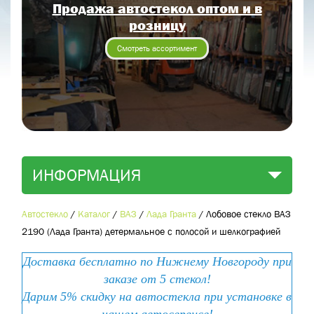
Продажа автостекол оптом и в
Отправить заявку
розницу
Отправить
Смотреть ассортимент
ИНФОРМАЦИЯ
Автостекло
/
Каталог
/
ВАЗ
/
Лада Гранта
/
Лобовое стекло ВАЗ
2190 (Лада Гранта) детермальное с полосой и шелкографией
Доставка бесплатно по Нижнему Новгороду при
заказе от 5 стекол!
Дарим 5% скидку на автостекла при установке в