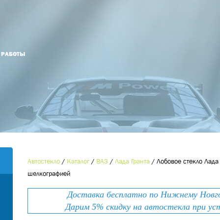
Й РАБОТЫ
Оформить заказ
Оставьте номер телефона и мы Вам
Наименование товара
*
перезвоним!
Ваше имя
*
Контактный телефон
*
Автостекло
/
Каталог
/
ВАЗ
/
Лада Гранта
/
Лобовое стекло Лада
шелкографией
Номер телефона
*
E-mail
Доставка бесплатно по Нижнему Новгор
Дарим 5% скидку на автостекла при ус
Ваше сообщение
*