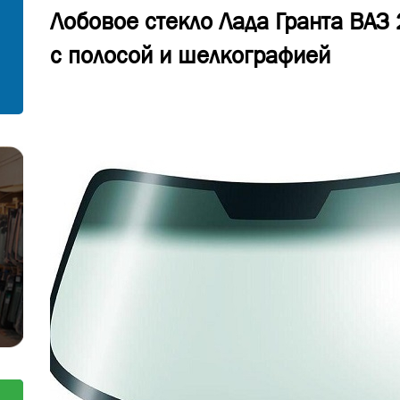
Лобовое стекло Лада Гранта ВАЗ
С установкой
Согласен на обработку персональных
с полосой и шелкографией
данных
Отправить заявку
Отправить