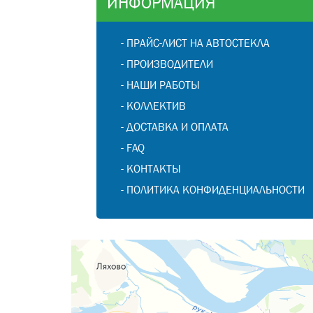
ИНФОРМАЦИЯ
-
ПРАЙС-ЛИСТ НА АВТОСТЕКЛА
-
ПРОИЗВОДИТЕЛИ
-
НАШИ РАБОТЫ
-
КОЛЛЕКТИВ
-
ДОСТАВКА И ОПЛАТА
-
FAQ
-
КОНТАКТЫ
-
ПОЛИТИКА КОНФИДЕНЦИАЛЬНОСТИ