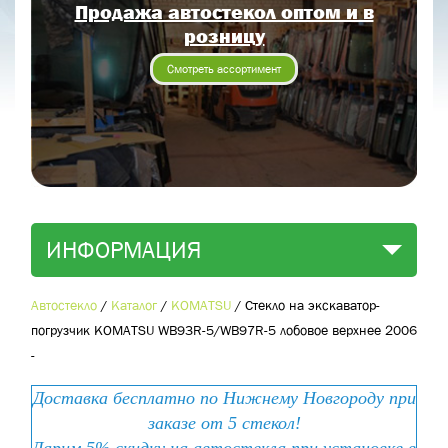
Продажа автостекол оптом и в
Отправить заявку
розницу
Отправить
Смотреть ассортимент
ИНФОРМАЦИЯ
Автостекло
/
Каталог
/
KOMATSU
/
Стекло на экскаватор-
погрузчик KOMATSU WB93R-5/WB97R-5 лобовое верхнее 2006
-
Доставка бесплатно по Нижнему Новгороду при
заказе от 5 стекол!