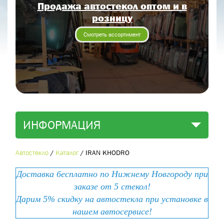
Продажа автостекол оптом и в
Отправить заявку
розницу
Отправить
Смотреть ассортимент
ИНФОРМАЦИЯ
Автостекло
/
Каталог
/
IRAN KHODRO
Доставка бесплатно по Нижнему Новгороду при
заказе от 5 стекол!
Дарим 5% скидку на автостекла при установке в
нашем автосервисе!