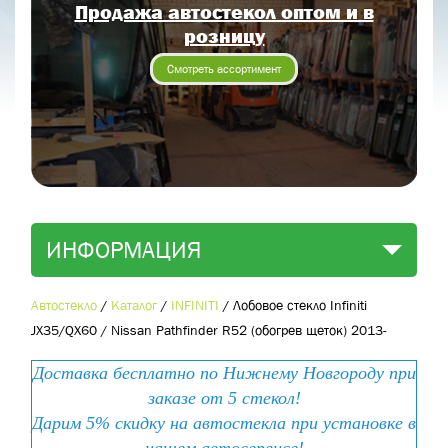
Продажа автостекол оптом и в
Отправить заявку
розницу
Отправить
Смотреть ассортимент
ИНФОРМАЦИЯ
Автостекло
/
Каталог
/
INFINITI
/
Лобовое стекло Infiniti
JX35/QX60 / Nissan Pathfinder R52 (обогрев щеток) 2013-
Доставка бесплатно по Нижнему Новгороду при
заказе от 5 стекол!
Дарим 5% скидку на автостекла при установке в