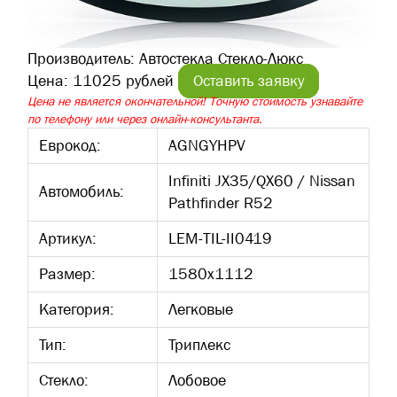
Производитель:
Автостекла Стекло-Люкс
Цена:
11025 рублей
Оставить заявку
Цена не является окончательной! Точную стоимость узнавайте
по телефону или через онлайн-консультанта.
Еврокод:
AGNGYHPV
Infiniti JX35/QX60 / Nissan
Автомобиль:
Pathfinder R52
Артикул:
LEM-TIL-II0419
Размер:
1580х1112
Категория:
Легковые
Тип:
Триплекс
Стекло:
Лобовое