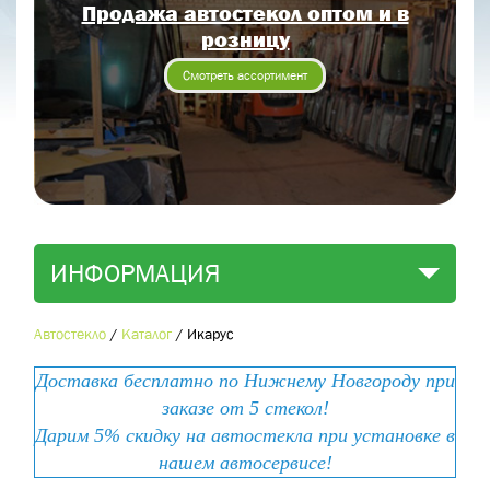
Продажа автостекол оптом и в
Отправить заявку
розницу
Отправить
Смотреть ассортимент
ИНФОРМАЦИЯ
Автостекло
/
Каталог
/
Икарус
Доставка бесплатно по Нижнему Новгороду при
заказе от 5 стекол!
Дарим 5% скидку на автостекла при установке в
нашем автосервисе!