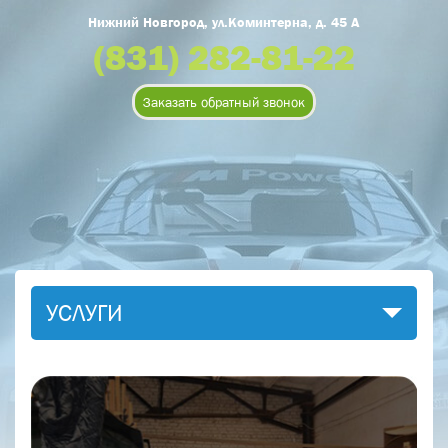
Нижний Новгород, ул.Коминтерна, д. 45 А
(831) 282-81-22
Оформить заказ
Заказать обратный звонок
Оставьте номер телефона и мы Вам
Наименование товара
*
перезвоним!
Ваше имя
*
Контактный телефон
*
Номер телефона
*
E-mail
УСЛУГИ
Ваше сообщение
*
С установкой
Согласен на обработку персональных
данных