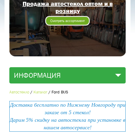
Продажа автостекол оптом и в
Отправить заявку
розницу
Отправить
Смотреть ассортимент
ИНФОРМАЦИЯ
Автостекло
/
Каталог
/
Ford BUS
Доставка бесплатно по Нижнему Новгороду при
заказе от 5 стекол!
Дарим 5% скидку на автостекла при установке в
нашем автосервисе!