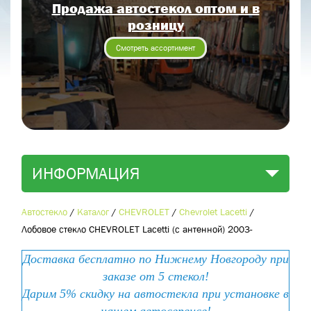
Продажа автостекол оптом и в
Отправить заявку
розницу
Отправить
Смотреть ассортимент
ИНФОРМАЦИЯ
Автостекло
/
Каталог
/
CHEVROLET
/
Chevrolet Lacetti
/
Лобовое стекло CHEVROLET Lacetti (с антенной) 2003-
Доставка бесплатно по Нижнему Новгороду при
заказе от 5 стекол!
Дарим 5% скидку на автостекла при установке в