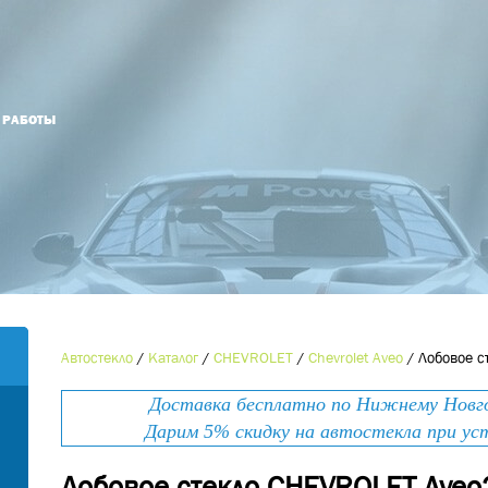
Й РАБОТЫ
Оформить заказ
Оставьте номер телефона и мы Вам
Наименование товара
*
перезвоним!
Ваше имя
*
Контактный телефон
*
Автостекло
/
Каталог
/
CHEVROLET
/
Chevrolet Aveo
/
Лобовое с
Номер телефона
*
Доставка бесплатно по Нижнему Новгор
E-mail
Дарим 5% скидку на автостекла при ус
Лобовое стекло CHEVROLET Ave
Ваше сообщение
*