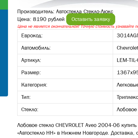
Производитель:
Автостекла Стекло-Люкс
Цена:
8190 рублей
Оставить заявку
Цена не является окончательной! Точную стоимость узнавайте по
Еврокод:
3014AG
Автомобиль:
Chevrole
Артикул:
LEM-TIL
Размер:
1367х9
Категория:
Легковы
Тип:
Триплек
Стекло:
Лобовое
Лобовое стекло CHEVROLET Aveo 2004-06 купить 
«Автостекло НН» в Нижнем Новгороде. Доставка, 