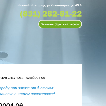
Нижний Новгород, ул.Коминтерна, д. 45 А
(831) 282-81-22
Заказать обратный звонок
текло CHEVROLET Aveo2004-06
оду при заказе от 5 стекол!
тановке в нашем автосервисе!
o2004-06