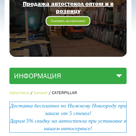
Продажа автостекол оптом и в
Отправить заявку
розницу
Отправить
Смотреть ассортимент
ИНФОРМАЦИЯ
Автостекло
/
Каталог
/
CATERPILLAR
Доставка бесплатно по Нижнему Новгороду при
заказе от 5 стекол!
Дарим 5% скидку на автостекла при установке в
нашем автосервисе!