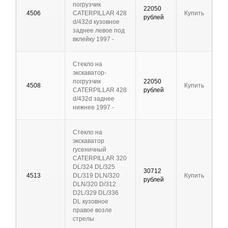
погрузчик
22050
4506
CATERPILLAR 428
Купить
рублей
d/432d кузовное
заднее левое под
вклейку 1997 -
Стекло на
экскаватор-
погрузчик
22050
4508
Купить
CATERPILLAR 428
рублей
d/432d заднее
нижнее 1997 -
Стекло на
экскаватор
гусеничный
CATERPILLAR 320
DL/324 DL/325
30712
4513
DL/319 DLN/320
Купить
рублей
DLN/320 D/312
D2L/329 DL/336
DL кузовное
правое возле
стрелы