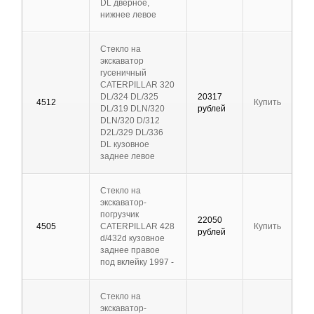
DL дверное,
нижнее левое
Стекло на
экскаватор
гусеничный
CATERPILLAR 320
DL/324 DL/325
20317
4512
Купить
DL/319 DLN/320
рублей
DLN/320 D/312
D2L/329 DL/336
DL кузовное
заднее левое
Стекло на
экскаватор-
погрузчик
22050
4505
CATERPILLAR 428
Купить
рублей
d/432d кузовное
заднее правое
под вклейку 1997 -
Стекло на
экскаватор-