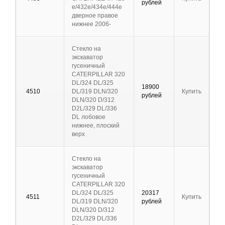
рублей
e/432e/434e/444e
дверное правое
нижнее 2006-
Стекло на
экскаватор
гусеничный
CATERPILLAR 320
DL/324 DL/325
18900
4510
DL/319 DLN/320
Купить
рублей
DLN/320 D/312
D2L/329 DL/336
DL лобовое
нижнее, плоский
верх
Стекло на
экскаватор
гусеничный
CATERPILLAR 320
DL/324 DL/325
20317
4511
Купить
DL/319 DLN/320
рублей
DLN/320 D/312
D2L/329 DL/336