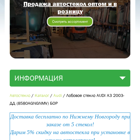
Продажа автостекол оптом и в
Отправить заявку
розницу
Отправить
Смотреть ассортимент
ИНФОРМАЦИЯ
Автостекло
/
Каталог
/
Audi
/
Лобовое стекло AUDI A3 2003-
ДД (8580AGNGNМV) БОР
Доставка бесплатно по Нижнему Новгороду при
заказе от 5 стекол!
Дарим 5% скидку на автостекла при установке в