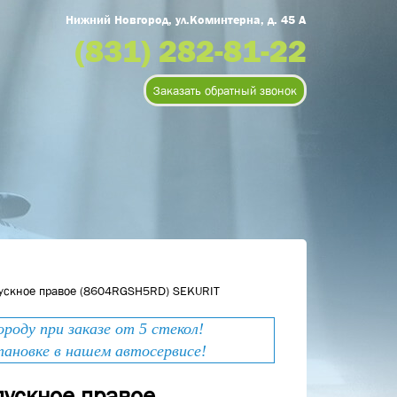
Нижний Новгород, ул.Коминтерна, д. 45 А
(831) 282-81-22
Заказать обратный звонок
пускное правое (8604RGSH5RD) SEKURIT
оду при заказе от 5 стекол!
тановке в нашем автосервисе!
пускное правое