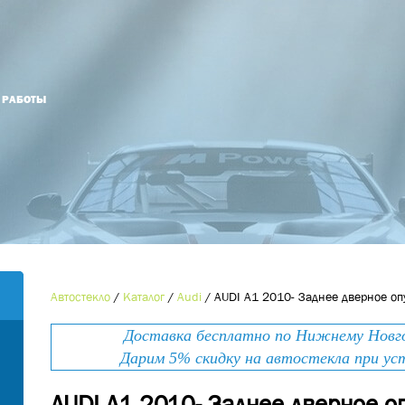
Й РАБОТЫ
Оформить заказ
Оставьте номер телефона и мы Вам
Наименование товара
*
перезвоним!
Ваше имя
*
Контактный телефон
*
Автостекло
/
Каталог
/
Audi
/
AUDI A1 2010- Заднее дверное о
Номер телефона
*
Доставка бесплатно по Нижнему Новгор
E-mail
Дарим 5% скидку на автостекла при ус
AUDI A1 2010- Заднее дверное о
Ваше сообщение
*