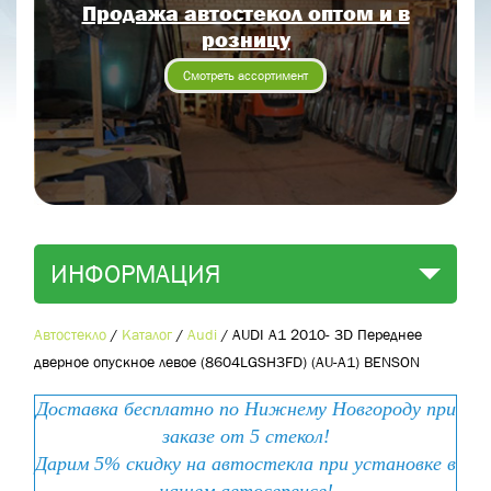
Продажа автостекол оптом и в
Отправить заявку
розницу
Отправить
Смотреть ассортимент
ИНФОРМАЦИЯ
Автостекло
/
Каталог
/
Audi
/
AUDI A1 2010- 3D Переднее
дверное опускное левое (8604LGSH3FD) (AU-A1) BENSON
Доставка бесплатно по Нижнему Новгороду при
заказе от 5 стекол!
Дарим 5% скидку на автостекла при установке в