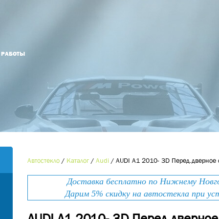
Й РАБОТЫ
Оформить заказ
Оставьте номер телефона и мы Вам
Наименование товара
*
перезвоним!
Ваше имя
*
Контактный телефон
*
Автостекло
/
Каталог
/
Audi
/
AUDI A1 2010- 3D Перед.дверное
Номер телефона
*
Доставка бесплатно по Нижнему Новгор
E-mail
Дарим 5% скидку на автостекла при ус
AUDI A1 2010- 3D Перед.дверное
Ваше сообщение
*