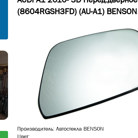
С установкой
(8604RGSH3FD) (AU-A1) BENSON
Согласен на обработку персональных
данных
Отправить заявку
Отправить
Производитель:
Автостекла BENSON
Цвет: