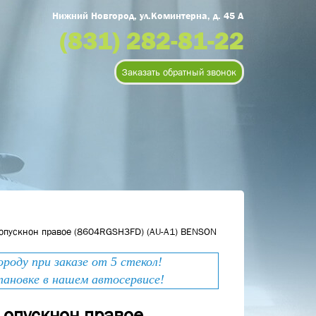
Нижний Новгород, ул.Коминтерна, д. 45 А
(831) 282-81-22
Заказать обратный звонок
 опускнон правое (8604RGSH3FD) (AU-A1) BENSON
оду при заказе от 5 стекол!
тановке в нашем автосервисе!
 опускнон правое