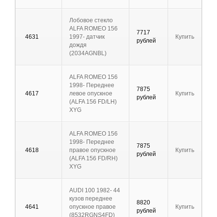
Лобовое стекло
ALFA ROMEO 156
7717
4631
1997- датчик
Купить
рублей
дождя
(2034AGNBL)
ALFA ROMEO 156
1998- Переднее
7875
4617
левое опускное
Купить
рублей
(ALFA 156 FD/LH)
XYG
ALFA ROMEO 156
1998- Переднее
7875
4618
правое опускное
Купить
рублей
(ALFA 156 FD/RH)
XYG
AUDI 100 1982- 44
кузов переднее
8820
4641
опускное правое
Купить
рублей
(8532RGNS4FD)