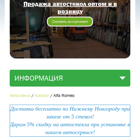
Продажа автостекол оптом и в
Отправить заявку
розницу
Отправить
Смотреть ассортимент
ИНФОРМАЦИЯ
Автостекло
/
Каталог
/
Alfa Romeo
Доставка бесплатно по Нижнему Новгороду при
заказе от 5 стекол!
Дарим 5% скидку на автостекла при установке в
нашем автосервисе!